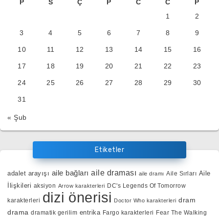
P
S
Ç
P
C
C
P
1
2
3
4
5
6
7
8
9
10
11
12
13
14
15
16
17
18
19
20
21
22
23
24
25
26
27
28
29
30
31
« Şub
Etiketler
aile bağları
aile draması
adalet arayışı
Aile
Aile Sırları
aile dramı
İlişkileri
aksiyon
DC's Legends Of Tomorrow
Arrow karakterleri
dizi önerisi
dram
karakterleri
Doctor Who karakterleri
drama
entrika
dramatik gerilim
Fargo karakterleri
Fear The Walking