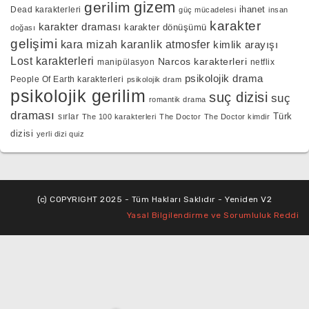
gizem
gerilim
ihanet
Dead karakterleri
güç mücadelesi
insan
karakter
karakter draması
karakter dönüşümü
doğası
gelişimi
kara mizah
karanlik atmosfer
kimlik arayışı
Lost karakterleri
Narcos karakterleri
manipülasyon
netflix
psikolojik drama
People Of Earth karakterleri
psikolojik dram
psikolojik gerilim
suç dizisi
suç
romantik drama
draması
Türk
sırlar
The 100 karakterleri
The Doctor
The Doctor kimdir
dizisi
yerli dizi quiz
(c) COPYRIGHT 2025 - Tüm Hakları Saklıdır - Yeniden V2
Yasal Bilgilendirme ve Sorumluluk Reddi