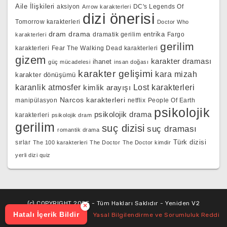
Aile İlişkileri
aksiyon
DC's Legends Of
Arrow karakterleri
dizi önerisi
Tomorrow karakterleri
Doctor Who
dram
drama
entrika
dramatik gerilim
Fargo
karakterleri
gerilim
karakterleri
Fear The Walking Dead karakterleri
gizem
karakter draması
ihanet
güç mücadelesi
insan doğası
karakter gelişimi
kara mizah
karakter dönüşümü
karanlik atmosfer
kimlik arayışı
Lost karakterleri
Narcos karakterleri
manipülasyon
netflix
People Of Earth
psikolojik
psikolojik drama
karakterleri
psikolojik dram
gerilim
suç dizisi
suç draması
romantik drama
Türk dizisi
sırlar
The 100 karakterleri
The Doctor
The Doctor kimdir
yerli dizi quiz
(c) COPYRIGHT 2025 - Tüm Hakları Saklıdır - Yeniden V2
×
Hatalı İçerik Bildir
Yasal Bilgilendirme ve Sorumluluk Reddi