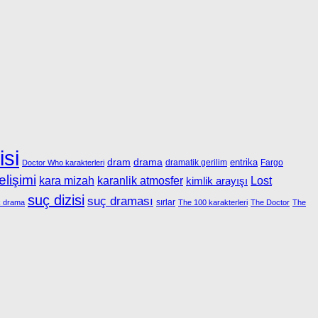
isi
dram
drama
entrika
dramatik gerilim
Fargo
Doctor Who karakterleri
elişimi
kara mizah
karanlik atmosfer
kimlik arayışı
Lost
suç dizisi
suç draması
sırlar
k drama
The 100 karakterleri
The Doctor
The