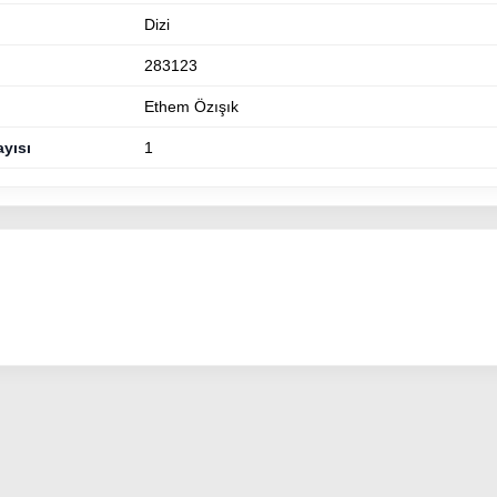
Dizi
283123
Ethem Özışık
ayısı
1