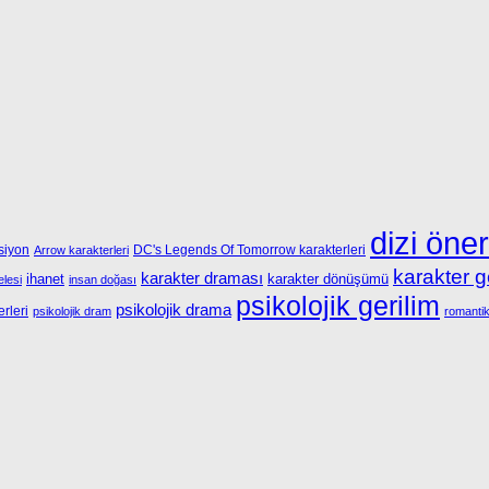
dizi öner
siyon
DC's Legends Of Tomorrow karakterleri
Arrow karakterleri
karakter g
karakter draması
ihanet
karakter dönüşümü
lesi
insan doğası
psikolojik gerilim
psikolojik drama
rleri
psikolojik dram
romanti