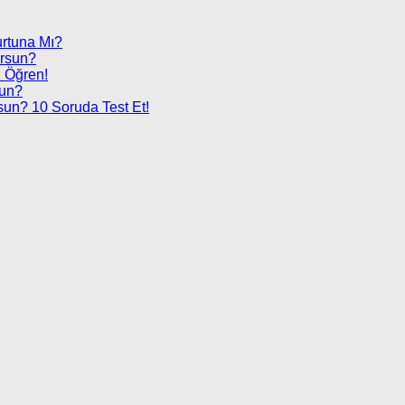
urtuna Mı?
orsun?
 Öğren!
sun?
sun? 10 Soruda Test Et!