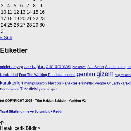
3
4
5
6
7
8
9
10
11
12
13
14
15
16
17
18
19
20
21
22
23
24
25
26
27
28
29
30
31
« Şub
Etiketler
aile bağları
aile draması
adalet arayışı
Aile İlişkileri
Aile Sırları
ak
aile dramı
gizem
gerilim
karakterleri
Fear The Walking Dead karakterleri
güç mücade
karakterleri
Narcos karakterleri
manipülasyon
netflix
People Of Earth karakte
Türk dizisi
Doctor kimdir
yerli dizi quiz
(c) COPYRIGHT 2025 - Tüm Hakları Saklıdır - Yeniden V2
Yasal Bilgilendirme ve Sorumluluk Reddi
Hatalı İçerik Bildir
×