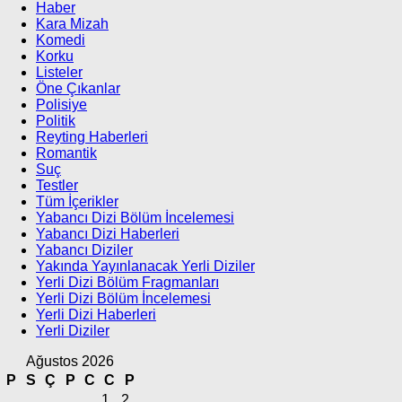
Haber
Kara Mizah
Komedi
Korku
Listeler
Öne Çıkanlar
Polisiye
Politik
Reyting Haberleri
Romantik
Suç
Testler
Tüm İçerikler
Yabancı Dizi Bölüm İncelemesi
Yabancı Dizi Haberleri
Yabancı Diziler
Yakında Yayınlanacak Yerli Diziler
Yerli Dizi Bölüm Fragmanları
Yerli Dizi Bölüm İncelemesi
Yerli Dizi Haberleri
Yerli Diziler
Ağustos 2026
P
S
Ç
P
C
C
P
1
2