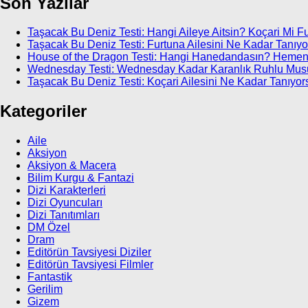
Son Yazılar
Taşacak Bu Deniz Testi: Hangi Aileye Aitsin? Koçari Mi F
Taşacak Bu Deniz Testi: Furtuna Ailesini Ne Kadar Tanıy
House of the Dragon Testi: Hangi Hanedandasın? Hemen
Wednesday Testi: Wednesday Kadar Karanlık Ruhlu Mu
Taşacak Bu Deniz Testi: Koçari Ailesini Ne Kadar Tanıyor
Kategoriler
Aile
Aksiyon
Aksiyon & Macera
Bilim Kurgu & Fantazi
Dizi Karakterleri
Dizi Oyuncuları
Dizi Tanıtımları
DM Özel
Dram
Editörün Tavsiyesi Diziler
Editörün Tavsiyesi Filmler
Fantastik
Gerilim
Gizem