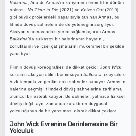
Ballerina
, Ana de Armas’ın kariyerinin önemli bir dönüm
noktası.
No Time to Die
(2021) ve
Knives Out
(2019)
gibi
büyük projelerdeki başarısıyla tanınan Armas, bu
filmde dövüş sahnelerinde de yeteneğini sergiliyor.
Aksiyon sinemasındaki yerini sağlamlaştıran Armas,
Ballerina
’da suikastçı bir balerinanın hayatını,
zorluklarını ve içsel çatışmalarını mükemmel bir şekilde
yansıtıyor.
Filmin dövüş koreografileri de dikkat çekici.
John Wick
serisinin aksiyon stilini benimseyen
Ballerina
, izleyicilere
hızlı tempolu ve gerilim dolu sahneler sunuyor. Armas’ın
balerina geçmişi, filmdeki dövüş sahnelerine zarif ama
ölümcül bir estetik katıyor. Bu sahneler, yalnızca fiziksel
dövüş değil, aynı zamanda karakterin duygusal
yolculuğunun da bir yansıması olarak dikkat çekiyor.
John Wick Evrenine Derinlemesine Bir
Yolculuk