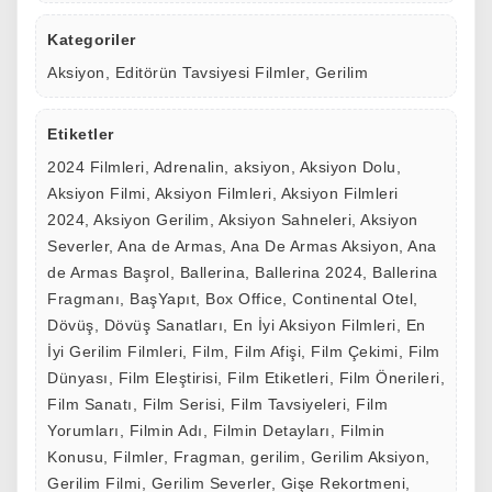
Kategoriler
Aksiyon
,
Editörün Tavsiyesi Filmler
,
Gerilim
Etiketler
2024 Filmleri
,
Adrenalin
,
aksiyon
,
Aksiyon Dolu
,
Aksiyon Filmi
,
Aksiyon Filmleri
,
Aksiyon Filmleri
2024
,
Aksiyon Gerilim
,
Aksiyon Sahneleri
,
Aksiyon
Severler
,
Ana de Armas
,
Ana De Armas Aksiyon
,
Ana
de Armas Başrol
,
Ballerina
,
Ballerina 2024
,
Ballerina
Fragmanı
,
BaşYapıt
,
Box Office
,
Continental Otel
,
Dövüş
,
Dövüş Sanatları
,
En İyi Aksiyon Filmleri
,
En
İyi Gerilim Filmleri
,
Film
,
Film Afişi
,
Film Çekimi
,
Film
Dünyası
,
Film Eleştirisi
,
Film Etiketleri
,
Film Önerileri
,
Film Sanatı
,
Film Serisi
,
Film Tavsiyeleri
,
Film
Yorumları
,
Filmin Adı
,
Filmin Detayları
,
Filmin
Konusu
,
Filmler
,
Fragman
,
gerilim
,
Gerilim Aksiyon
,
Gerilim Filmi
,
Gerilim Severler
,
Gişe Rekortmeni
,