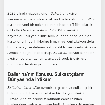
2025 yılında vizyona giren
Ballerina
,
aksiyon
sinemasının en sevilen serilerinden biri olan
John Wick
evrenine yeni bir soluk getiren bir spin-off filmi olarak
dikkatleri üzerine çekiyor.
John Wick
serisinin
hayranları, bu yeni filmle birlikte, daha önce tanıtılan
karakterlerin derinliklerine inmeyi ve yeni aksiyon dolu
bir macerayı keşfetmeyi sabırsızlıkla bekliyordu. Ana de
Armas’ın başrolünde olduğu
Ballerina
, dövüş sahneleri,
aksiyon ve dramayı bir araya getirerek izleyicilere
unutulmaz bir deneyim sunuyor.
Ballerina’nın Konusu: Suikastçıların
Dünyasında İntikam
Ballerina
,
John Wick
evreninde geçen ve suikastçı bir
balerinanın hikayesini anlatan bir aksiyon filmidir.
Filmde,
Ana de Armas
tarafından canlandırılan
başkarakter, çok genç yaşta katil eğitimine tabi tutulan