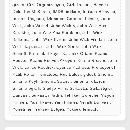
gizem
,
Gizli Organizasyon
,
Gizli Toplum
,
Heyecan
Dolu
,
Ian McShane
,
IMDB
,
intikam
,
İntikam Hikayesi
,
İntikam Peşinde
,
İzlenmesi Gereken Filmler
,
John
Wick
,
John Wick 4
,
John Wick 5
,
John Wick Ana
Karakter
,
John Wick Ana Karakteri
,
John Wick
Ballerina
,
John Wick Evreni
,
John Wick Filmleri
,
John
Wick Hayranları
,
John Wick Serisi
,
John Wick
Spinoff
,
Karanlık Hikaye
,
Karanlık Ortam
,
Keanu
Reeves
,
Keanu Reeves Aksiyon
,
Keanu Reeves John
Wick
,
Lance Reddick
,
Oyuncu Kadrosu
,
Profesyonel
Katil
,
Rotten Tomatoes
,
Rus Balesi
,
şiddet
,
Sinema
,
Sinema Keyfi
,
Sinema Seansı
,
Sinematik Evren
,
Sinematografi
,
Stüdyo Filmi
,
Suikastçi
,
Suikastçiler
Dünyası
,
Suikastçı Kadın
,
Tehlikeli Görevler
,
Vizyon
Filmleri
,
Yan Hikaye
,
Yeni Filmler
,
Yeraltı Dünyası
,
Yönetmen
,
Yüksek Bütçeli
,
Yüksek Tempolu