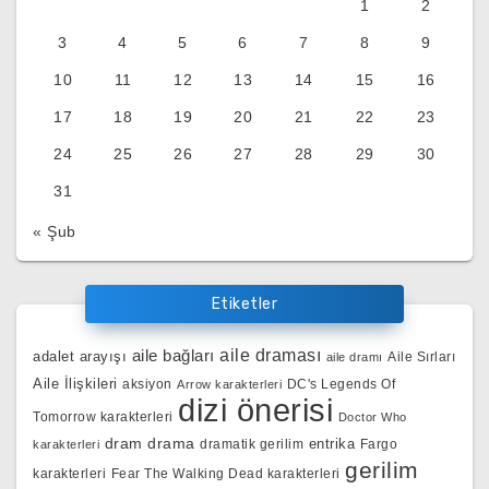
1
2
3
4
5
6
7
8
9
10
11
12
13
14
15
16
17
18
19
20
21
22
23
24
25
26
27
28
29
30
31
« Şub
Etiketler
aile bağları
aile draması
adalet arayışı
Aile Sırları
aile dramı
Aile İlişkileri
aksiyon
DC's Legends Of
Arrow karakterleri
dizi önerisi
Tomorrow karakterleri
Doctor Who
dram
drama
entrika
dramatik gerilim
Fargo
karakterleri
gerilim
karakterleri
Fear The Walking Dead karakterleri