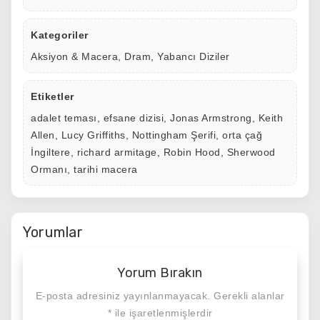
Kategoriler
Aksiyon & Macera
,
Dram
,
Yabancı Diziler
Etiketler
adalet teması
,
efsane dizisi
,
Jonas Armstrong
,
Keith
Allen
,
Lucy Griffiths
,
Nottingham Şerifi
,
orta çağ
İngiltere
,
richard armitage
,
Robin Hood
,
Sherwood
Ormanı
,
tarihi macera
Yorumlar
Yorum Bırakın
E-posta adresiniz yayınlanmayacak.
Gerekli alanlar
*
ile işaretlenmişlerdir