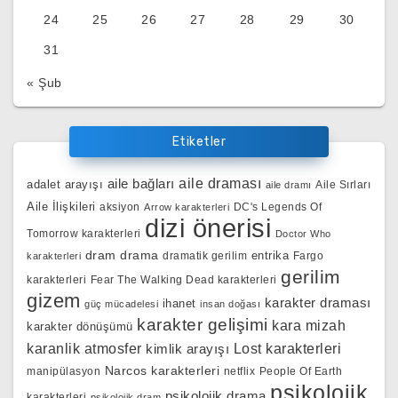
24
25
26
27
28
29
30
31
« Şub
Etiketler
aile bağları
aile draması
adalet arayışı
Aile Sırları
aile dramı
Aile İlişkileri
aksiyon
DC's Legends Of
Arrow karakterleri
dizi önerisi
Tomorrow karakterleri
Doctor Who
dram
drama
entrika
dramatik gerilim
Fargo
karakterleri
gerilim
karakterleri
Fear The Walking Dead karakterleri
gizem
karakter draması
ihanet
güç mücadelesi
insan doğası
karakter gelişimi
kara mizah
karakter dönüşümü
karanlik atmosfer
kimlik arayışı
Lost karakterleri
Narcos karakterleri
manipülasyon
netflix
People Of Earth
psikolojik
psikolojik drama
karakterleri
psikolojik dram