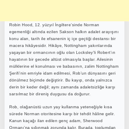
Robin Hood
, 12. yüzyıl İngiltere’sinde Norman
egemenliği altında ezilen Sakson halkın adalet arayışını
konu alan, tarih ile efsanenin iç içe geçtiği destansı bir
macera hikâyesidir. Hikâye, Nottingham yakınlarında
yaşayan bir ormancının oğlu olan Locksley’li Robert’ın
hayatının bir gecede altüst olmasıyla başlar. Ailesinin
mülklerine el konulması ve babasının, zalim Nottingham
Şerifi’nin emriyle idam edilmesi, Rob’un dünyasını geri
dönülmez biçimde değiştirir. Bu kayıp, onda yalnızca
derin bir keder değil; aynı zamanda adaletsizliğe karşı
sarsılmaz bir direniş duygusu da doğurur.
Rob, olağanüstü uzun yay kullanma yeteneğiyle kısa
sürede Norman otoritesine karşı bir tehdit hâline gelir.
Kanun kaçağı ilan edilen genç adam, Sherwood
Ormanı’na sığınmak zorunda kalır. Burada, toplumdan