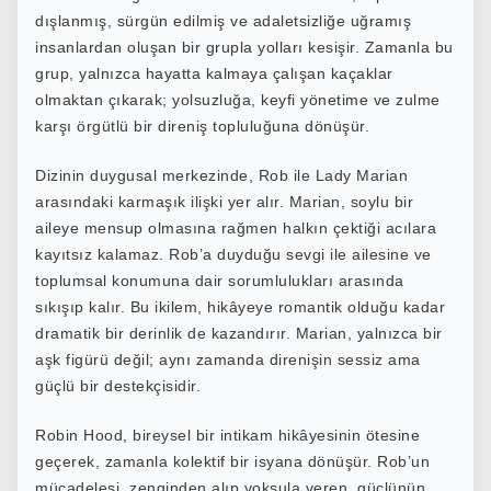
dışlanmış, sürgün edilmiş ve adaletsizliğe uğramış
insanlardan oluşan bir grupla yolları kesişir. Zamanla bu
grup, yalnızca hayatta kalmaya çalışan kaçaklar
olmaktan çıkarak; yolsuzluğa, keyfi yönetime ve zulme
karşı örgütlü bir direniş topluluğuna dönüşür.
Dizinin duygusal merkezinde, Rob ile Lady Marian
arasındaki karmaşık ilişki yer alır. Marian, soylu bir
aileye mensup olmasına rağmen halkın çektiği acılara
kayıtsız kalamaz. Rob’a duyduğu sevgi ile ailesine ve
toplumsal konumuna dair sorumlulukları arasında
sıkışıp kalır. Bu ikilem, hikâyeye romantik olduğu kadar
dramatik bir derinlik de kazandırır. Marian, yalnızca bir
aşk figürü değil; aynı zamanda direnişin sessiz ama
güçlü bir destekçisidir.
Robin Hood, bireysel bir intikam hikâyesinin ötesine
geçerek, zamanla kolektif bir isyana dönüşür. Rob’un
mücadelesi, zenginden alıp yoksula veren, güçlünün