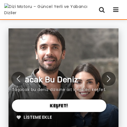
Taşacak Bu Deniz
U
Taşacak bu deniz dizisine ait içerikleri keşfet.
Uz
KEŞFET!
LISTEME EKLE