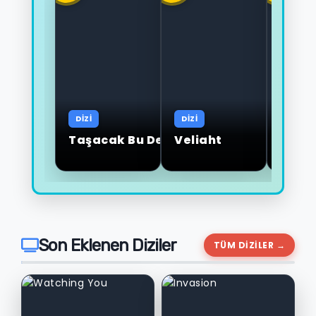
DİZİ
DİZİ
DİZİ
Taşacak Bu Deniz
Veliaht
Eşref
Son Eklenen Diziler
TÜM DİZİLER →