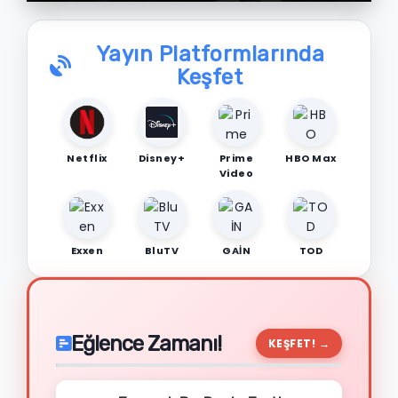
Yayın Platformlarında
Keşfet
Netflix
Disney+
Prime
HBO Max
Video
Exxen
BluTV
GAİN
TOD
Eğlence Zamanı!
KEŞFET! →