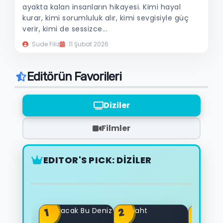
ayakta kalan insanların hikayesi. Kimi hayal
kurar, kimi sorumluluk alır, kimi sevgisiyle güç
verir, kimi de sessizce...
Sude Filiz
11 Şubat 2026
Editörün Favorileri
Diziler
Filmler
EDITOR'S PICK: DİZİLER
3
2
1