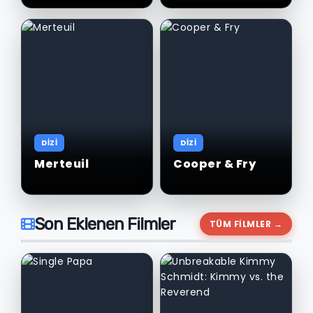
DİZİ
DİZİ
Merteuil
Cooper & Fry
Son Eklenen Filmler
TÜM FİLMLER →